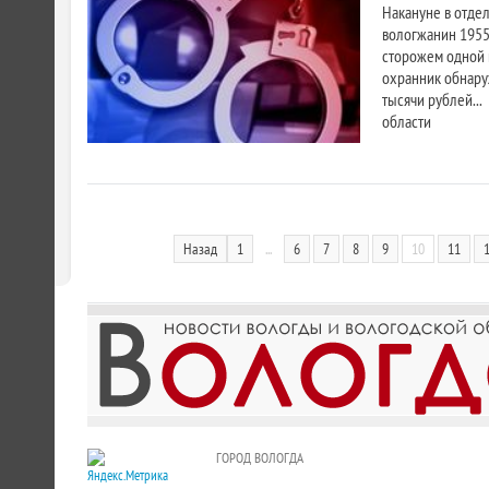
Накануне в отде
вологжанин 1955 
сторожем одной 
охранник обнару
тысячи рублей..
области
Назад
1
...
6
7
8
9
10
11
ГОРОД ВОЛОГДА