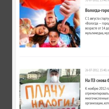
31-07-2012, 15:46, 
Вологда-гор
С 1 августа старт
«Вологда — горо
возрасте от 14 д
мультимедиа, муз
26-07-2012, 15:40, 
На ПЗ снова б
К ноябрю 2012 г
отремонтировать 
многочисленные 
организации, кото