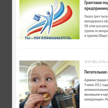
Грантовая п
предприним
Около трех тыся
молодежного обл
Об этом шла речь
группы по вопро
и туризма Общест
19-07-2012, 11:55, 
Питательная 
Администрацию г
9 июля 2012 год
антимонопольной
виновными в нар
конкуренции». Ре