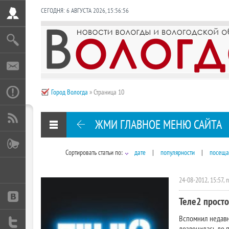
СЕГОДНЯ:
6 АВГУСТА 2026
,
15:56:57
Город Вологда
» Страница 10
ЖМИ ГЛАВНОЕ МЕНЮ САЙТА
Сортировать статьи по:
дате
|
популярности
|
посеща
24-08-2012, 15:57, 
Теле2 просто
Вспомнил недавн
дозвонилась до п