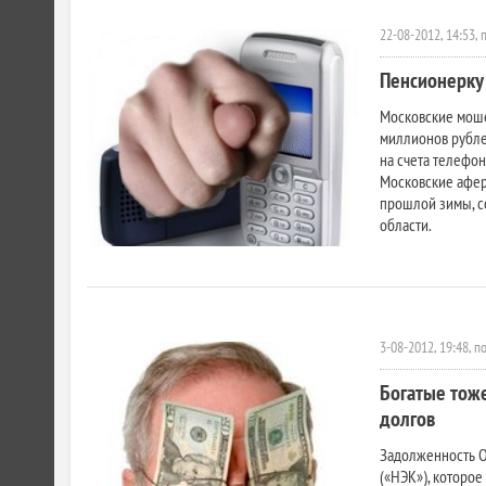
22-08-2012, 14:53,
Пенсионерку 
Московские моше
миллионов рубл
на счета телефо
Московские афе
прошлой зимы, с
области.
3-08-2012, 19:48, п
Богатые тож
долгов
Задолженность О
(«НЭК»), которо