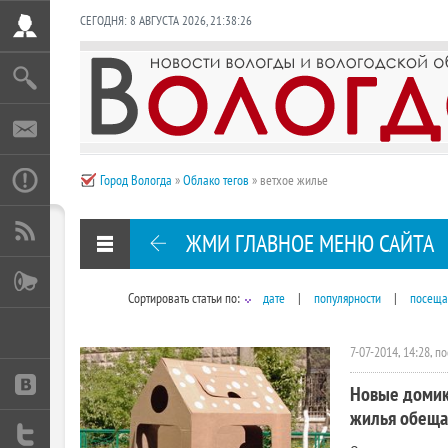
СЕГОДНЯ:
8 АВГУСТА 2026
,
21:38:27
Город Вологда
»
Облако тегов
» ветхое жилье
ЖМИ ГЛАВНОЕ МЕНЮ САЙТА
Сортировать статьи по:
дате
|
популярности
|
посеща
7-07-2014, 14:28, п
Новые домик
жилья обеща