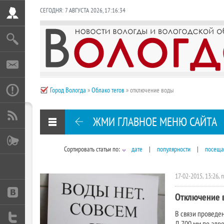
СЕГОДНЯ:
7 АВГУСТА 2026
,
17:16:34
Город Вологда
»
Облако тегов
» отключение воды
ЖМИ ГЛАВНОЕ МЕНЮ САЙТА
Сортировать статьи по:
дате
|
популярности
|
посеща
17-02-2015, 13:26, 
Отключение 
В связи проведе
Д 700 мм по адрес