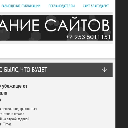
РАЗМЕЩЕНИЕ ПУБЛИКАЦИЙ
РЕКЛАМОДАТЕЛЯМ
САЙТ БЛАГОДАРИТ
О БЫЛО, ЧТО БУДЕТ
б убежище от
 для
в
в решила подстраховаться
гентине и начала
ий на случай ядерной
al Times.