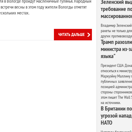
ля в Вологде пройдут масленичные гулянья. Народный
Зеленский вы
 встречи весны в этом году жители Вологды отметят
требование по
ескольких местах.
массированно
Владимир Зеленский
ракеты не только для 
ЧИТАТЬ ДАЛЬШЕ
других противовозду
Трамп разозли
министра из-з
языка"
Президент США Дона
относиться к министр
Маркуэйну Маллину п
публичных заявлений
позицией администра
стороны сторонников
этом пишет The Wall 
на источники.
В Британии п
угрозой напад
НАТО