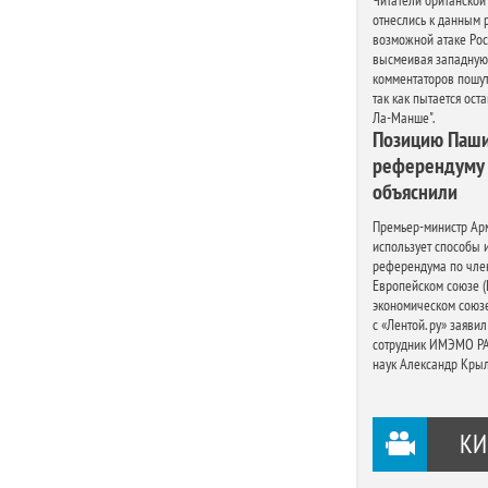
Читатели британской 
отнеслись к данным 
возможной атаке Рос
высмеивая западную 
комментаторов пошути
так как пытается ост
Ла-Манше".
Позицию Паши
референдуму о
объяснили
Премьер-министр Ар
использует способы 
референдума по член
Европейском союзе (
экономическом союзе
с «Лентой. ру» заяви
сотрудник ИМЭМО РА
наук Александр Крыл
КИ