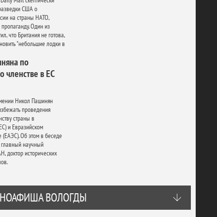
Daily Mail скептически
разведки США о
сии на страны НАТО,
пропаганду. Один из
л, что Британия не готова,
ановить "небольшие лодки в
няна по
 членстве в ЕС
мении Никол Пашинян
избежать проведения
ству страны в
ЕС) и Евразийском
 (ЕАЭС). Об этом в беседе
л главный научный
Н, доктор исторических
ов.
НОАФИША ВОЛОГДЫ