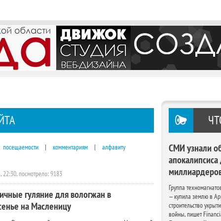
ЙТА
ЧТ
посещаемости
|
комментариям
|
алфавиту
СМИ узнали о
апокалипсиса
миллиардеро
, 22:30, посмотрело: 9183
Группа техномагнато
ичные гуляние для вологжан в
— купила землю в Ар
сенье на Масленицу
строительство укрыт
войны, пишет Financi