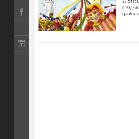
22 февра
праздник
сразу в н