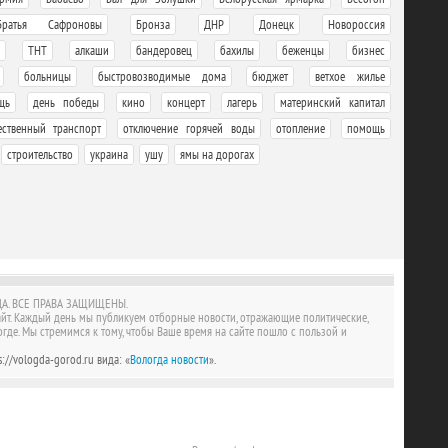
,
,
,
,
,
Братья Сафроновы
Бронза
ДНР
Донецк
Новороссия
,
,
,
,
,
,
,
ТНТ
алкаши
бандеровец
бахилы
беженцы
бизнес
,
,
,
,
,
больницы
быстровозводимые дома
бюджет
ветхое жилье
,
,
,
,
,
,
щь
день победы
кино
концерт
лагерь
материнский капитал
,
,
,
,
ственный транспорт
отключение горячей воды
отопление
помощь
,
,
,
,
строительство
украина
ушу
ямы на дорогах
А. ВСЕ ПРАВА ЗАЩИЩЕНЫ.
айт. Каждый день мы публикуем отборные новости, отражающие политические,
где. Мы стремимся к тому, чтобы Ваше время на сайте пошло с пользой и
://vologda-gorod.ru вида: «
Вологда новости
».