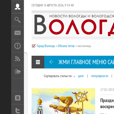
СЕГОДНЯ:
8 АВГУСТА 2026
,
9:33:41
Город Вологда
»
Облако тегов
» масленица
ЖМИ ГЛАВНОЕ МЕНЮ СА
Сортировать статьи по:
дате
|
популярности
|
17-02-2015
Праздн
воскре