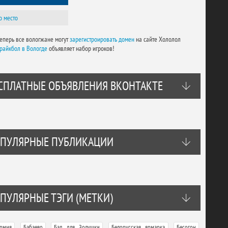
о место
еперь все вологжане могут
зарегистроировать домен
на сайте Хололол
трайкбол в Вологде
объявляет набор игроков!
СПЛАТНЫЕ ОБЪЯВЛЕНИЯ ВКОНТАКТЕ
ПУЛЯРНЫЕ ПУБЛИКАЦИИ
ПУЛЯРНЫЕ ТЭГИ (МЕТКИ)
,
,
,
,
,
рмия
Бабаево
Бал для Золушки
Белорусская ярмарка
Бесогон