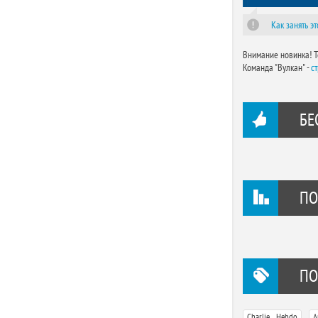
Как занять эт
Внимание новинка! Т
Команда "Вулкан" -
c
БЕ
ПО
ПО
,
Charlie Hebdo
А