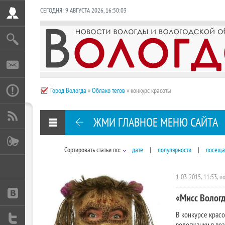
СЕГОДНЯ:
9 АВГУСТА 2026
,
16:50:03
Город Вологда
»
Облако тегов
» конкурс красоты
ЖМИ ГЛАВНОЕ МЕНЮ САЙТА
Сортировать статьи по:
дате
|
популярности
|
посеща
1-03-2015, 11:53, 
«Мисс Вологд
В конкурсе крас
вологжанки в воз