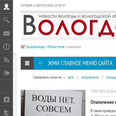
СЕГОДНЯ:
6 АВГУСТА 2026
,
20:48:58
Город Вологда
»
Облако тегов
» водоканал
ЖМИ ГЛАВНОЕ МЕНЮ САЙТА
Сортировать статьи по:
дате
|
популярности
|
посеща
17-02-2015, 13:26, 
Отключение 
В связи проведе
Д 700 мм по адрес