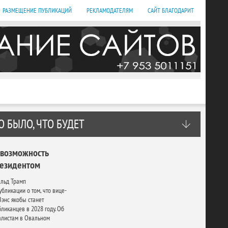
РАЗМЕЩЕНИЕ ПУБЛИКАЦИЙ
РЕКЛАМОДАТЕЛЯМ
САЙТ БЛАГОДАРИТ
О БЫЛО, ЧТО БУДЕТ
 возможность
резидентом
льд Трамп
бликации о том, что вице-
энс якобы станет
ликанцев в 2028 году. Об
алистам в Овальном