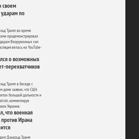
о своем
 ударам по
льд Трамп во время
тами продемонстрировал
 ударам Вооруженных сил
нсляция велась на YouTube-
ался о возможных
ет-перехватчиков
ьд Трамп в беседе с
м доме заявил, что США
кетах большой дальности и
triot, комментируя
авок Украине.
л, что военная
 против Ирана
шится
дент Дональд Трамп