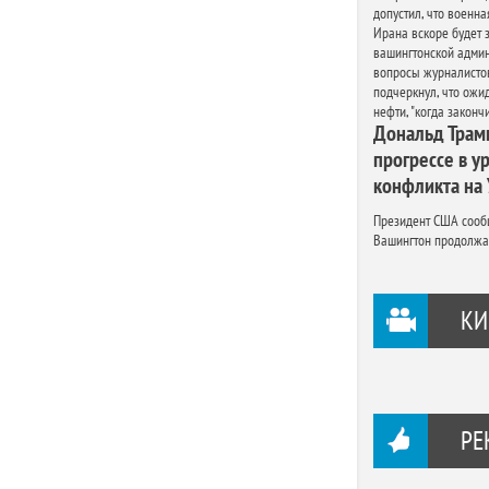
допустил, что военн
Ирана вскоре будет 
вашингтонской админ
вопросы журналистов
подчеркнул, что ожи
нефти, "когда закончи
Дональд Трамп
прогрессе в у
конфликта на
Президент США сооб
Вашингтон продолжае
КИ
РЕ