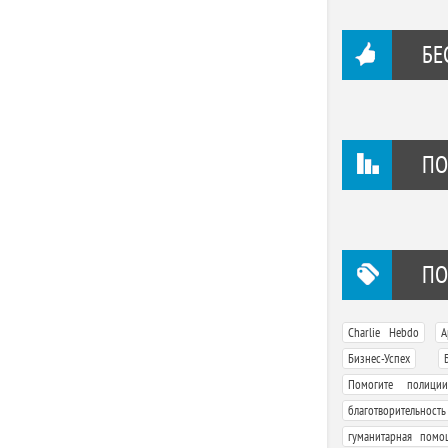
БЕ
ПО
ПО
,
Charlie Hebdo
А
,
Бизнес-Успех
Помогите полиции
благотворительность
гуманитарная помо