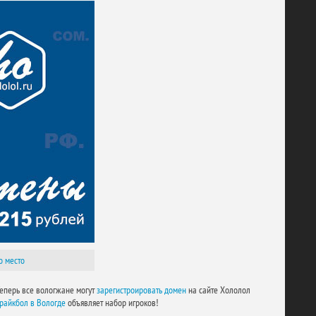
о место
еперь все вологжане могут
зарегистроировать домен
на сайте Хололол
трайкбол в Вологде
объявляет набор игроков!