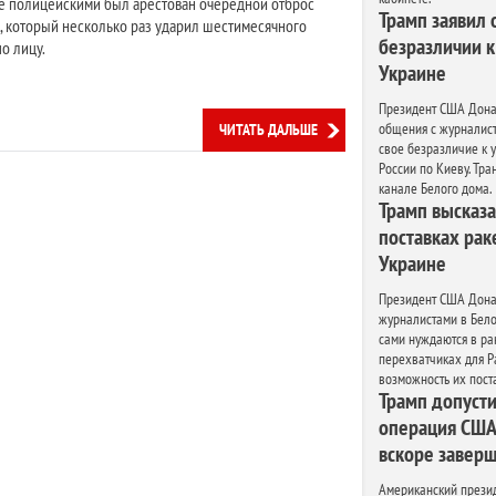
е полицейскими был арестован очередной отброс
Трамп заявил 
, который несколько раз ударил шестимесячного
безразличии к
о лицу.
Украине
Президент США Дона
общения с журналис
ЧИТАТЬ ДАЛЬШЕ
свое безразличие к
России по Киеву. Тра
канале Белого дома.
Трамп высказ
поставках рак
Украине
Президент США Донал
журналистами в Бело
сами нуждаются в ра
перехватчиках для Pa
возможность их пост
Трамп допусти
операция США
вскоре завер
Американский прези