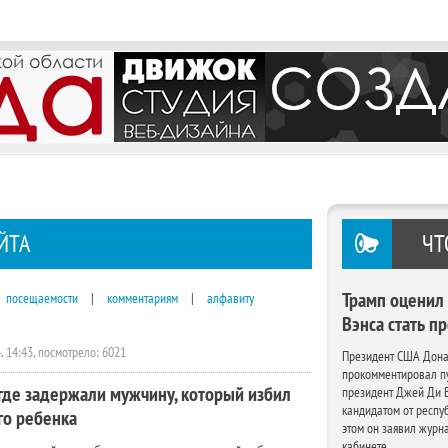
ЙТА
ЧТ
посещаемости
|
комментариям
|
алфавиту
Трамп оценил
Вэнса стать п
, 14:43, посмотрело: 6021
Президент США Дона
прокомментировал пу
где задержали мужчину, который избил
президент Джей Ди В
кандидатом от респуб
го ребенка
этом он заявил журн
кабинете.