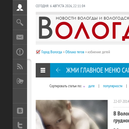
СЕГОДНЯ:
6 АВГУСТА 2026
,
22:11:05
Город Вологда
»
Облако тегов
» избиение детей
ЖМИ ГЛАВНОЕ МЕНЮ СА
Сортировать статьи по:
дате
|
популярности
|
22-07-2014
В Воло
грудно