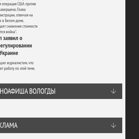
ая операция США против
завершена. Глава
истрации, отвечая на
 в Белом доме,
дает снижения стоимости
тся война".
 заявил о
регулировании
 Украине
щил журналистам, что
т работу по этой теме.
НОАФИША ВОЛОГДЫ
КЛАМА