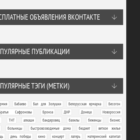
СПЛАТНЫЕ ОБЪЯВЛЕНИЯ ВКОНТАКТЕ
ПУЛЯРНЫЕ ПУБЛИКАЦИИ
ПУЛЯРНЫЕ ТЭГИ (МЕТКИ)
,
,
,
,
,
рмия
Бабаево
Бал для Золушки
Белорусская ярмарка
Бесогон
,
,
,
,
,
Братья Сафроновы
Бронза
ДНР
Донецк
Новороссия
,
,
,
,
,
,
,
ТНТ
алкаши
бандеровец
бахилы
беженцы
бизнес
,
,
,
,
,
больницы
быстровозводимые дома
бюджет
ветхое жилье
,
,
,
,
,
,
щь
день победы
кино
концерт
лагерь
материнский капитал