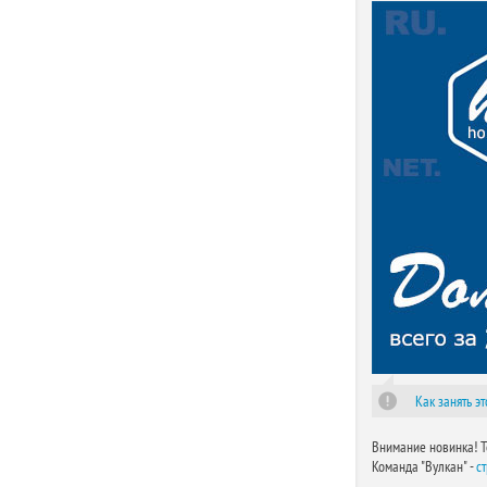
Как занять эт
Внимание новинка! Т
Команда "Вулкан" -
c