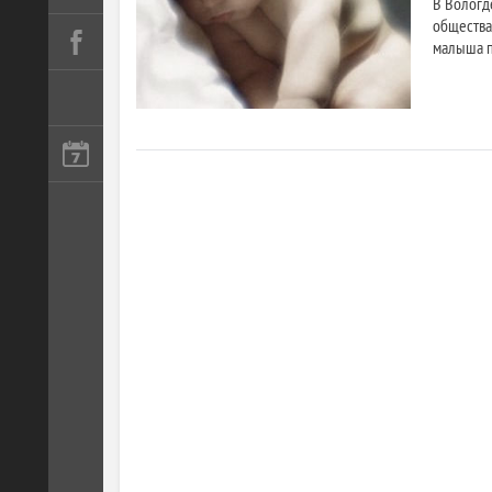
В Вологд
общества
малыша п