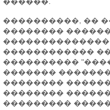
������.
����������, �� 
�������� �����
��������������
������������ ��
���������� "����
������� �������
�������� ������
�������� �����
��������� ����