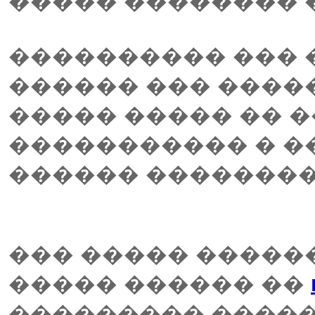
����� �������� �
���������� ��� 
������ ��� ����
����� ����� �� 
����������� � 
������ ��������
��� ����� �����
����� ������ ��
��������� �����