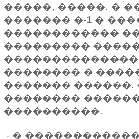
�����, �����, � 
������� �-1 � ��
������������ �
��������� �����
��������������
�������� � ����
������� ������.
�������� ������
����������.
- � �����������