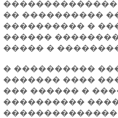
��������������
�� ���������� 
���������� � ��
������ ��������
����� � �������
� ���������� ��
������� ���� ��
��� ������ � ��
���������� ����
���������������