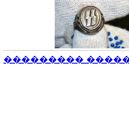
��������� ����