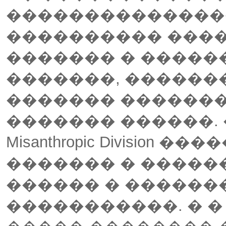
���������������
���������� ����
������� � �����
�������, ������� Misan
������� �������
������� ������.
Misanthropic Divisio
������� � ������
������ � ������
�����������. � �