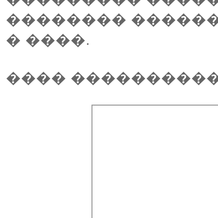
�������� ������
� ����.
���� ����������